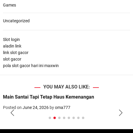
Games
Uncategorized
Slot login
aladin link
link slot gacor
slot gacor
pola slot gacor hari ini maxwin
YOU MAY ALSO LIKE:
Main Santai Tapi Tetap Haus Kemenangan
Posted on
June 24, 2026
by
oma777