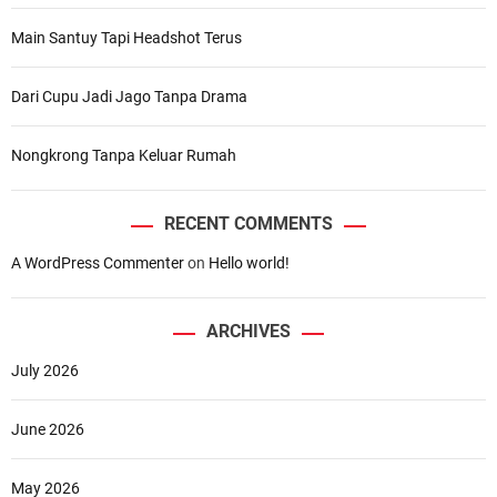
Main Santuy Tapi Headshot Terus
Dari Cupu Jadi Jago Tanpa Drama
Nongkrong Tanpa Keluar Rumah
RECENT COMMENTS
A WordPress Commenter
on
Hello world!
ARCHIVES
July 2026
June 2026
May 2026