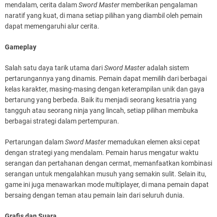
mendalam, cerita dalam
Sword Master
memberikan pengalaman
naratif yang kuat, di mana setiap pilihan yang diambil oleh pemain
dapat memengaruhi alur cerita.
Gameplay
Salah satu daya tarik utama dari
Sword Master
adalah sistem
pertarungannya yang dinamis. Pemain dapat memilih dari berbagai
kelas karakter, masing-masing dengan keterampilan unik dan gaya
bertarung yang berbeda. Baik itu menjadi seorang kesatria yang
tangguh atau seorang ninja yang lincah, setiap pilihan membuka
berbagai strategi dalam pertempuran.
Pertarungan dalam
Sword Master
memadukan elemen aksi cepat
dengan strategi yang mendalam. Pemain harus mengatur waktu
serangan dan pertahanan dengan cermat, memanfaatkan kombinasi
serangan untuk mengalahkan musuh yang semakin sulit. Selain itu,
game ini juga menawarkan mode multiplayer, di mana pemain dapat
bersaing dengan teman atau pemain lain dari seluruh dunia.
Grafis dan Suara