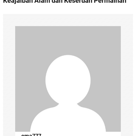
Keajaiban Alam dan Keseruan Permainan
n
a
v
i
g
a
t
i
o
n
oma777