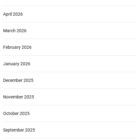
April 2026
March 2026
February 2026
January 2026
December 2025
November 2025
October 2025
September 2025