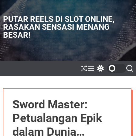
S
k
i
PUTAR REELS DI SLOT ONLINE,
p
RASAKAN SENSASI MENANG
t
BESAR!
o
c
o
n
t
e
S
M
S
S
h
e
w
e
n
u
n
i
a
t
ff
u
t
r
l
c
c
e
h
h
Sword Master:
c
o
l
Petualangan Epik
o
r
m
dalam Dunia
o