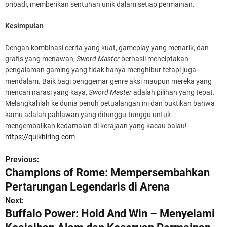
pribadi, memberikan sentuhan unik dalam setiap permainan.
Kesimpulan
Dengan kombinasi cerita yang kuat, gameplay yang menarik, dan
grafis yang menawan,
Sword Master
berhasil menciptakan
pengalaman gaming yang tidak hanya menghibur tetapi juga
mendalam. Baik bagi penggemar genre aksi maupun mereka yang
mencari narasi yang kaya,
Sword Master
adalah pilihan yang tepat.
Melangkahlah ke dunia penuh petualangan ini dan buktikan bahwa
kamu adalah pahlawan yang ditunggu-tunggu untuk
mengembalikan kedamaian di kerajaan yang kacau balau!
https://quikhiring.com
Previous:
P
Champions of Rome: Mempersembahkan
o
Pertarungan Legendaris di Arena
s
Next:
Buffalo Power: Hold And Win – Menyelami
t